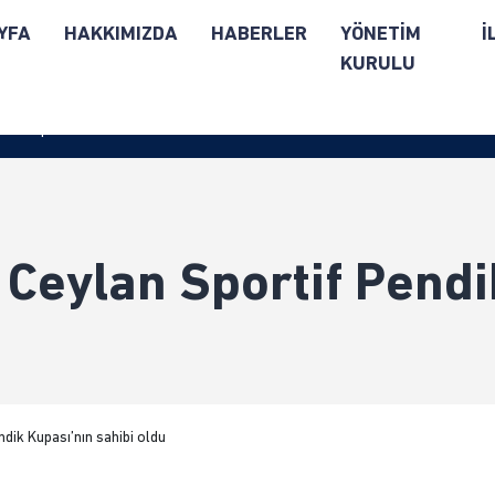
YFA
HAKKIMIZDA
HABERLER
YÖNETİM
İ
R
KURULU
ik Kupası’nın sahibi oldu
 Ceylan Sportif Pendi